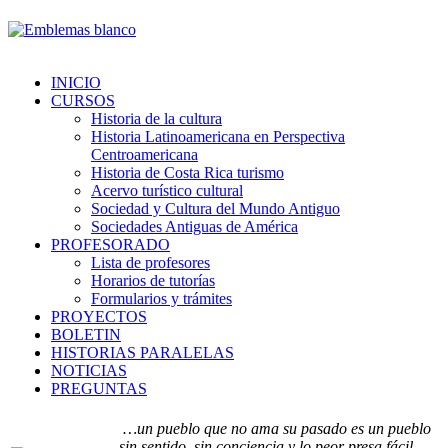
INICIO
CURSOS
Historia de la cultura
Historia Latinoamericana en Perspectiva
Centroamericana
Historia de Costa Rica turismo
Acervo turístico cultural
Sociedad y Cultura del Mundo Antiguo
Sociedades Antiguas de América
PROFESORADO
Lista de profesores
Horarios de tutorías
Formularios y trámites
PROYECTOS
BOLETIN
HISTORIAS PARALELAS
NOTICIAS
PREGUNTAS
…un pueblo que no ama su pasado es un pueblo
sin sentido, sin conciencia y lo peor presa fácil