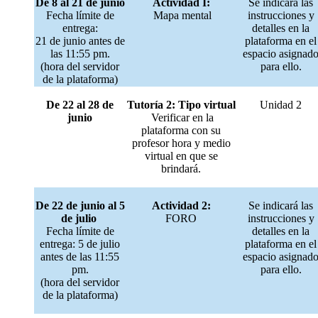
De 8 al 21 de junio
Actividad I:
Se indicará las
Fecha límite de
Mapa mental
instrucciones y
entrega:
detalles en la
21 de junio antes de
plataforma en el
las 11:55 pm.
espacio asignad
(hora del servidor
para ello.
de la plataforma)
De 22 al 28 de
Tutoría 2: Tipo virtual
Unidad 2
junio
Verificar en la
plataforma con su
profesor hora y medio
virtual en que se
brindará.
De 22 de junio al 5
Actividad 2:
Se indicará las
de julio
FORO
instrucciones y
Fecha límite de
detalles en la
entrega: 5 de julio
plataforma en el
antes de las 11:55
espacio asignad
pm.
para ello.
(hora del servidor
de la plataforma)