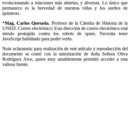
evolucionando a relaciones más abiertas, y diversas. Lo único que
permanece es la brevedad de nuestras vidas y los sueños de
quimeras.
*
Mag. Carlos Quesada.
Profesor de la Cátedra de Historia de la
UNED. Correo electrónico:
Esta dirección de correo electrónico está
siendo protegida contra los robots de spam. Necesita tener
JavaScript habilitado para poder verlo.
Nota aclaratoria: para realización de este artículo y reproducción del
documento se contó con la autorización de doña Señora Oliva
Rodríguez Arce, quien muy amablemente permitió acceder a esta
valiosa fuente.
UNIVERSIDAD ESTATAL A DISTANCIA
Escuela de Ciencias Sociales y Humanidades | Edificio C | San
José | Tercer piso | Oficina - 311
(506) 2224-8394 o 2527-2000 | Ext: 2371 |
Apartado postal