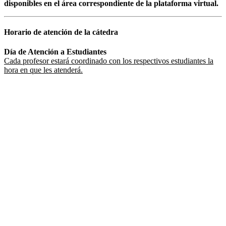
disponibles en el área correspondiente de la plataforma virtual.
Horario de atención de la cátedra
Día de Atención a Estudiantes
Cada profesor estará coordinado con los respectivos estudiantes la
hora en que les atenderá.
UNIVERSIDAD ESTATAL A DISTANCIA
Escuela de Ciencias Sociales y Humanidades | Edificio C | San
José | Tercer piso | Oficina - 311
(506) 2224-8394 o 2527-2000 | Ext: 2371 |
Apartado postal
1143-1100 Tibás