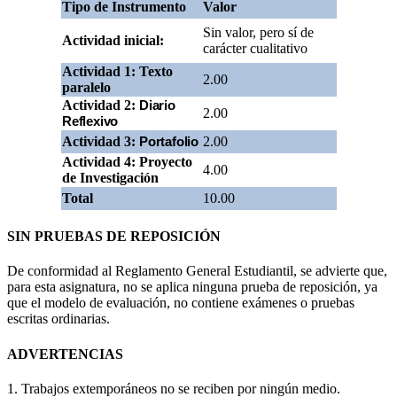
Tipo de Instrumento
Valor
Sin valor, pero sí de
Actividad inicial:
carácter cualitativo
Actividad 1:
Texto
2.00
paralelo
Actividad 2:
Diario
2.00
Reflexivo
Actividad 3:
2.00
Portafolio
Actividad 4: Proyecto
4.00
de Investigación
Total
10.00
SIN PRUEBAS DE REPOSICIÓN
De conformidad al Reglamento General Estudiantil, se advierte que,
para esta asignatura, no se aplica ninguna prueba de reposición, ya
que el modelo de evaluación, no contiene exámenes o pruebas
escritas ordinarias.
ADVERTENCIAS
1. Trabajos extemporáneos no se reciben por ningún medio.