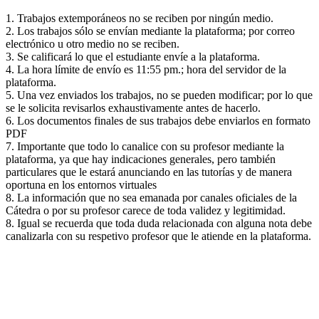
1. Trabajos extemporáneos no se reciben por ningún medio.
2. Los trabajos sólo se envían mediante la plataforma; por correo
electrónico u otro medio no se reciben.
3. Se calificará lo que el estudiante envíe a la plataforma.
4. La hora límite de envío es 11:55 pm.; hora del servidor de la
plataforma.
5. Una vez enviados los trabajos, no se pueden modificar; por lo que
se le solicita revisarlos exhaustivamente antes de hacerlo.
6. Los documentos finales de sus trabajos debe enviarlos en formato
PDF
7. Importante que todo lo canalice con su profesor mediante la
plataforma, ya que hay indicaciones generales, pero también
particulares que le estará anunciando en las tutorías y de manera
oportuna en los entornos virtuales
8. La información que no sea emanada por canales oficiales de la
Cátedra o por su profesor carece de toda validez y legitimidad.
8. Igual se recuerda que toda duda relacionada con alguna nota debe
canalizarla con su respetivo profesor que le atiende en la plataforma.
UNIVERSIDAD ESTATAL A DISTANCIA
Escuela de Ciencias Sociales y Humanidades | Edificio C | San
José | Tercer piso | Oficina - 311
(506) 2224-8394 o 2527-2000 | Ext: 2371 |
Apartado postal
1143-1100 Tibás