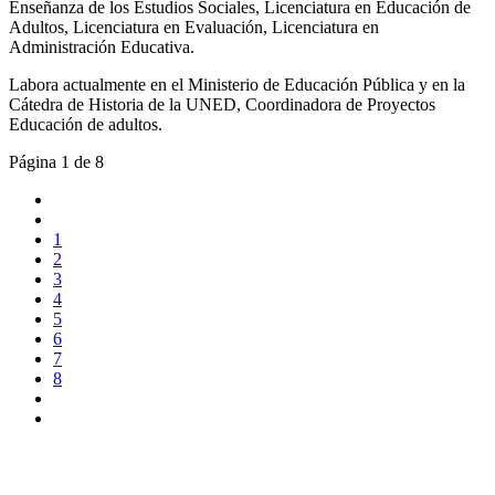
Enseñanza de los Estudios Sociales, Licenciatura en Educación de
Adultos, Licenciatura en Evaluación, Licenciatura en
Administración Educativa.
Labora actualmente en el Ministerio de Educación Pública y en la
Cátedra de Historia de la UNED, Coordinadora de Proyectos
Educación de adultos.
Página 1 de 8
1
2
3
4
5
6
7
8
UNIVERSIDAD ESTATAL A DISTANCIA
Escuela de Ciencias Sociales y Humanidades | Edificio C | San