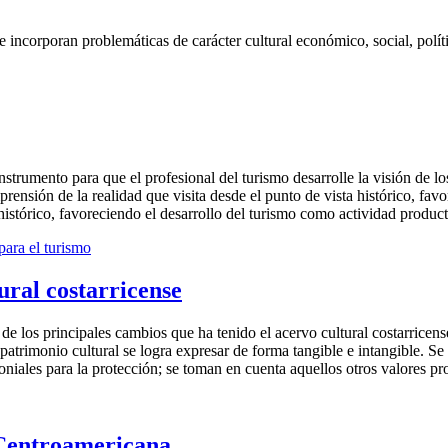
se incorporan problemáticas de carácter cultural económico, social, pol
strumento para que el profesional del turismo desarrolle la visión de lo
comprensión de la realidad que visita desde el punto de vista histórico, f
 histórico, favoreciendo el desarrollo del turismo como actividad producti
para el turismo
ural costarricense
e los principales cambios que ha tenido el acervo cultural costarricen
 patrimonio cultural se logra expresar de forma tangible e intangible. S
oniales para la protección; se toman en cuenta aquellos otros valores pro
 Centroamericana