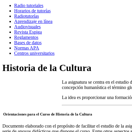
Radio tutoriales
Horarios de tutorías
Radiotutorías
Aprendizaje en línea
Audiovisuales
Revista Espiga
Reglamentos
Bases de datos
Normas APA
Centros universitarios
Historia de la Cultura
La asignatura se centra en el estudio
concepción humanística el término glob
La idea es proporcionar una formación 
Orientaciones para el Curso de Historia de la Cultura
Documento elaborado con el propósito de facilitar el estudio de la asign
serie de apoyos didácticos que dispone el curso. Entre otros aspectos s