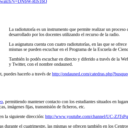
om/watch?v=DNbW-RiS1bQ
La radiotutoría es un instrumento que permite realizar un proceso 
desarrollado por los docentes utilizando el recurso de la radio.
La asignatura cuenta con cuatro radiotutorías, en las que se ofre
mismas se pueden escuchar en el Programa de la Escuela de Cie
También lo podés escuchar en directo y diferido a través de la W
y Twitter, con el nombre ondauned.
t, puedes hacerlo a través de
http://ondauned.com/catedras.php?busqu
eo
, permitiendo mantener contacto con los estudiantes situados en lugare
as, imágenes fijas, transmisión de ficheros, etc.
en la siguiente dirección:
http://www.youtube.com/channel/UC-ZJT
s durante el cuatrimestre, las mismas se ofrecen también en los Centros 