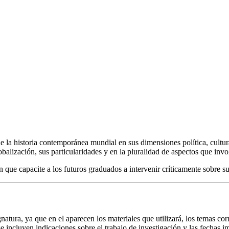
 de la historia contemporánea mundial en sus dimensiones política, cultu
alización, sus particularidades y en la pluralidad de aspectos que invo
que capacite a los futuros graduados a intervenir críticamente sobre sus 
atura, ya que en el aparecen los materiales que utilizará, los temas corr
e incluyen indicaciones sobre el trabajo de investigación y las fechas i