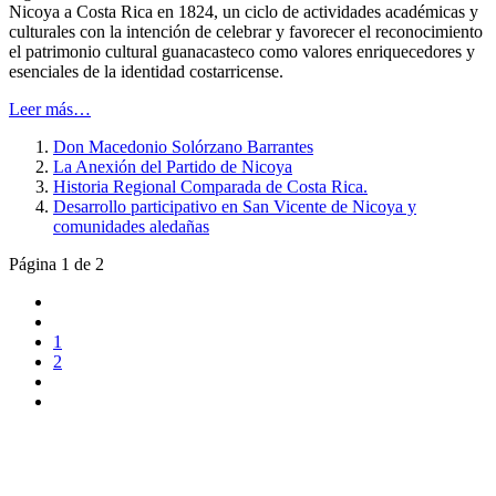
Nicoya a Costa Rica en 1824, un ciclo de actividades académicas y
culturales con la intención de celebrar y favorecer el reconocimiento
el patrimonio cultural guanacasteco como valores enriquecedores y
esenciales de la identidad costarricense.
Leer más…
Don Macedonio Solórzano Barrantes
La Anexión del Partido de Nicoya
Historia Regional Comparada de Costa Rica.
Desarrollo participativo en San Vicente de Nicoya y
comunidades aledañas
Página 1 de 2
1
2
UNIVERSIDAD ESTATAL A DISTANCIA
Escuela de Ciencias Sociales y Humanidades | Edificio C | San
José | Tercer piso | Oficina - 311