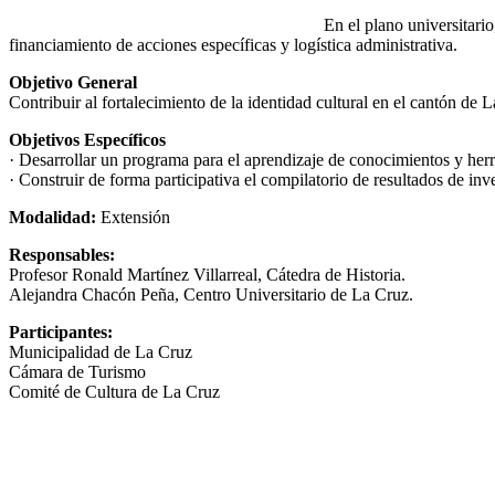
En el plano universitario
financiamiento de acciones específicas y logística administrativa.
Objetivo General
Contribuir al fortalecimiento de la identidad cultural en el cantón de L
Objetivos Específicos
· Desarrollar un programa para el aprendizaje de conocimientos y herram
· Construir de forma participativa el compilatorio de resultados de inve
Modalidad:
Extensión
Responsables:
Profesor Ronald Martínez Villarreal, Cátedra de Historia.
Alejandra Chacón Peña, Centro Universitario de La Cruz.
Participantes:
Municipalidad de La Cruz
Cámara de Turismo
Comité de Cultura de La Cruz
UNIVERSIDAD ESTATAL A DISTANCIA
Escuela de Ciencias Sociales y Humanidades | Edificio C | San José |
(506) 2224-8394 o 2527-2000 | Ext: 2371 |
Apartado postal 1143-