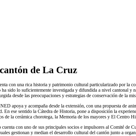
l cantón de La Cruz
nta con una rica historia y patrimonio cultural particularizado por la 
o ha sido lo suficientemente investigada y difundida a nivel cantonal 
surgida desde las preocupaciones y estrategias de conservación de la 
UNED apoya y acompaña desde la extensión, con una propuesta de animac
d. En ese sentido la Cátedra de Historia, pone a disposición la experie
os de la cerámica chorotega, la Memoria de los mayores y El Centro Hist
to cuenta con uno de sus principales socios e impulsores al Comité de Cu
cuales gestionan y median el desarrollo cultural del cantón junto a organ