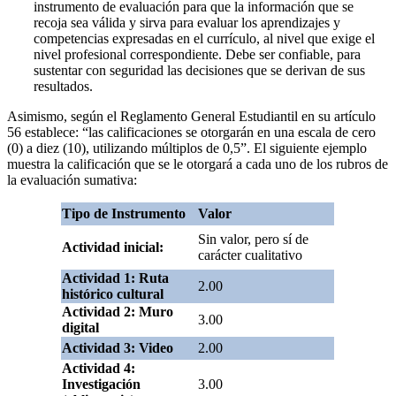
instrumento de evaluación para que la información que se
recoja sea válida y sirva para evaluar los aprendizajes y
competencias expresadas en el currículo, al nivel que exige el
nivel profesional correspondiente. Debe ser confiable, para
sustentar con seguridad las decisiones que se derivan de sus
resultados.
Asimismo, según el Reglamento General Estudiantil en su artículo
56 establece: “las calificaciones se otorgarán en una escala de cero
(0) a diez (10), utilizando múltiplos de 0,5”. El siguiente ejemplo
muestra la calificación que se le otorgará a cada uno de los rubros de
la evaluación sumativa:
Tipo de Instrumento
Valor
Sin valor, pero sí de
Actividad inicial:
carácter cualitativo
Actividad 1: Ruta
2.00
histórico cultural
Actividad 2: Muro
3.00
digital
Actividad 3: Video
2.00
Actividad 4:
Investigación
3.00