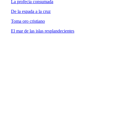
La profecía consumada
De la espada a la cruz
Toma oro cristiano
El mar de las islas resplandecientes
UNIVERSIDAD ESTATAL A DISTANCIA
Escuela de Ciencias Sociales y Humanidades | Edificio C | San
José | Tercer piso | Oficina - 311
(506) 2224-8394 o 2527-2000 | Ext: 2371 |
Apartado postal
1143-1100 Tibás