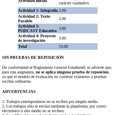
Actividad inicial:
carácter cualitativo
Actividad 1: Infografía
2.00
Actividad 2: Texto
2.00
Paralelo
Actividad 3:
3.00
PODCAST Educativo
Actividad 4: Proyecto
3.00
de investigación
Total
10.00
SIN PRUEBAS DE REPOSICIÓN
De conformidad al Reglamento General Estudiantil, se advierte que,
para esta asignatura,
no se aplica ninguna prueba de reposición
,
ya que el modelo de evaluación no contiene exámenes o pruebas
escritas ordinarias.
ADVERTENCIAS
1. Trabajos extemporáneos no se reciben por ningún medio.
2. Los trabajos sólo se envían mediante la plataforma; por correo
electrónico u otro medio no se reciben.