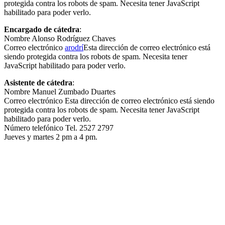
protegida contra los robots de spam. Necesita tener JavaScript
habilitado para poder verlo.
Encargado de cátedra
:
Nombre Alonso Rodríguez Chaves
Correo electrónico
arodrí
Esta dirección de correo electrónico está
siendo protegida contra los robots de spam. Necesita tener
JavaScript habilitado para poder verlo.
Asistente
de cátedra
:
Nombre Manuel Zumbado Duartes
Correo electrónico
Esta dirección de correo electrónico está siendo
protegida contra los robots de spam. Necesita tener JavaScript
habilitado para poder verlo.
Número telefónico Tel. 2527 2797
Jueves y martes 2 pm a 4 pm.
UNIVERSIDAD ESTATAL A DISTANCIA
Escuela de Ciencias Sociales y Humanidades | Edificio C | San
José | Tercer piso | Oficina - 311
(506) 2224-8394 o 2527-2000 | Ext: 2371 |
Apartado postal
1143-1100 Tibás