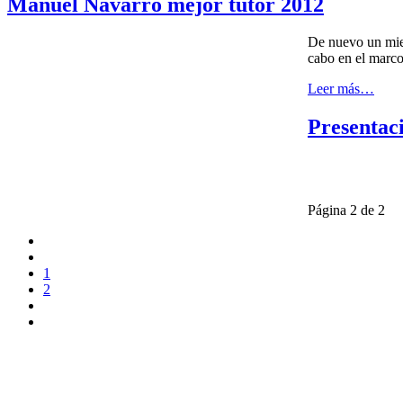
Manuel Navarro mejor tutor 2012
De nuevo un miem
cabo en el marco
Leer más…
Presentaci
Página 2 de 2
1
2
UNIVERSIDAD ESTATAL A DISTANCIA
Escuela de Ciencias Sociales y Humanidades | Edificio C | San José |
(506) 2224-8394 o 2527-2000 | Ext: 2371 |
Apartado postal 1143-