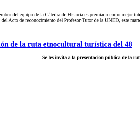
bro del equipo de la Cátedra de Historia es premiado como mejor tutor
 del Acto de reconocimiento del Profesor-Tutor de la UNED, este marte
ón de la ruta etnocultural turística del 48
Se les invita a la presentación pública de la ru
 Tercer piso | Oficina - 311
1100 Tibás