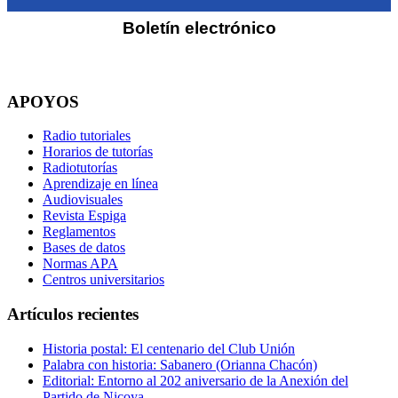
Boletín electrónico
APOYOS
Radio tutoriales
Horarios de tutorías
Radiotutorías
Aprendizaje en línea
Audiovisuales
Revista Espiga
Reglamentos
Bases de datos
Normas APA
Centros universitarios
Artículos recientes
Historia postal: El centenario del Club Unión
Palabra con historia: Sabanero (Orianna Chacón)
Editorial: Entorno al 202 aniversario de la Anexión del
Partido de Nicoya