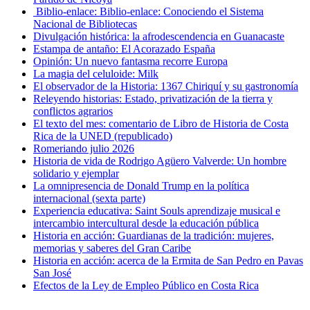
Biblio-enlace: Biblio-enlace: Conociendo el Sistema
Nacional de Bibliotecas
Divulgación histórica: la afrodescendencia en Guanacaste
Estampa de antaño: El Acorazado España
Opinión: Un nuevo fantasma recorre Europa
La magia del celuloide: Milk
El observador de la Historia: 1367 Chiriquí y su gastronomía
Releyendo historias: Estado, privatización de la tierra y
conflictos agrarios
El texto del mes: comentario de Libro de Historia de Costa
Rica de la UNED (republicado)
Romeriando julio 2026
Historia de vida de Rodrigo Agüero Valverde: Un hombre
solidario y ejemplar
La omnipresencia de Donald Trump en la política
internacional (sexta parte)
Experiencia educativa: Saint Souls aprendizaje musical e
intercambio intercultural desde la educación pública
Historia en acción: Guardianas de la tradición: mujeres,
memorias y saberes del Gran Caribe
Historia en acción: acerca de la Ermita de San Pedro en Pavas
San José
Efectos de la Ley de Empleo Público en Costa Rica