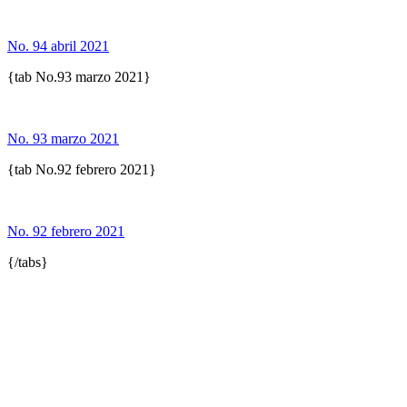
No. 94 abril 2021
{tab No.93 marzo 2021}
No. 93 marzo 2021
{tab No.92 febrero 2021}
No. 92 febrero 2021
{/tabs}
UNIVERSIDAD ESTATAL A DISTANCIA
Escuela de Ciencias Sociales y Humanidades | Edificio C | San
José | Tercer piso | Oficina - 311
(506) 2224-8394 o 2527-2000 | Ext: 2371 |
Apartado postal
1143-1100 Tibás