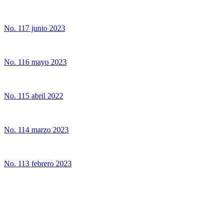
No. 117 junio 2023
No. 116 mayo 2023
No. 115 abril 2022
No. 114 marzo 2023
No. 113 febrero 2023
UNIVERSIDAD ESTATAL A DISTANCIA
Escuela de Ciencias Sociales y Humanidades | Edificio C | San
José | Tercer piso | Oficina - 311