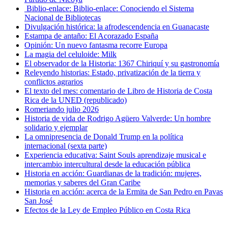
Biblio-enlace: Biblio-enlace: Conociendo el Sistema
Nacional de Bibliotecas
Divulgación histórica: la afrodescendencia en Guanacaste
Estampa de antaño: El Acorazado España
Opinión: Un nuevo fantasma recorre Europa
La magia del celuloide: Milk
El observador de la Historia: 1367 Chiriquí y su gastronomía
Releyendo historias: Estado, privatización de la tierra y
conflictos agrarios
El texto del mes: comentario de Libro de Historia de Costa
Rica de la UNED (republicado)
Romeriando julio 2026
Historia de vida de Rodrigo Agüero Valverde: Un hombre
solidario y ejemplar
La omnipresencia de Donald Trump en la política
internacional (sexta parte)
Experiencia educativa: Saint Souls aprendizaje musical e
intercambio intercultural desde la educación pública
Historia en acción: Guardianas de la tradición: mujeres,
memorias y saberes del Gran Caribe
Historia en acción: acerca de la Ermita de San Pedro en Pavas
San José
Efectos de la Ley de Empleo Público en Costa Rica