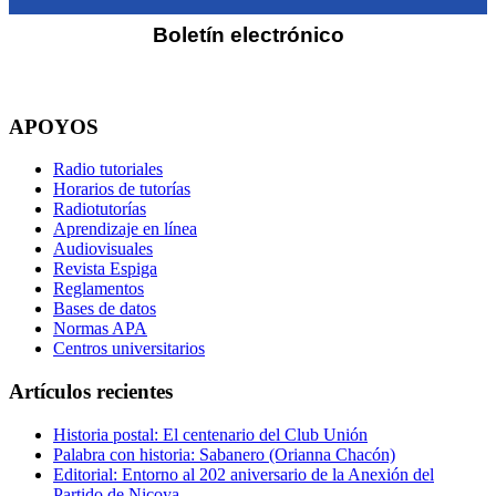
Boletín electrónico
APOYOS
Radio tutoriales
Horarios de tutorías
Radiotutorías
Aprendizaje en línea
Audiovisuales
Revista Espiga
Reglamentos
Bases de datos
Normas APA
Centros universitarios
Artículos recientes
Historia postal: El centenario del Club Unión
Palabra con historia: Sabanero (Orianna Chacón)
Editorial: Entorno al 202 aniversario de la Anexión del
Partido de Nicoya